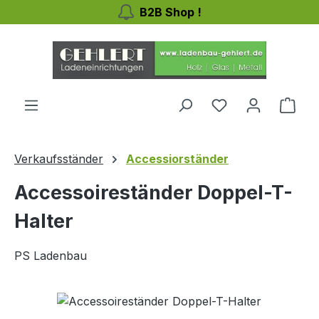
B2B Shop !
Zum Hauptinhalt springen
Du hast 0 Produ
Ware
Verkaufsständer
Accessiorständer
Accessoireständer Doppel-T-
Halter
PS Ladenbau
Bildergalerie überspringen