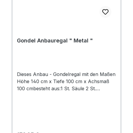
Gondel Anbauregal " Metal "
Dieses Anbau - Gondelregal mit den Maßen
Höhe 140 cm x Tiefe 100 cm x Achsmaß
100 cmbesteht aus:1 St. Säule 2 St.
Fußteile2 St. Sockelblenden 2 St.
Fachböden mit Tiefe 47 cm ( Boden )2 St.
Fachböden mit Tiefe 37 cm2 St.
Rückwände gelocht mit Höhe 40 cm4 St.
Rückwände glatt mit Hohe 40 cm2 St.
Rückwände glatt mit Höhe 10 cm2 Paar