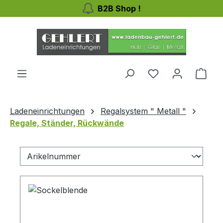
B2B Shop !
Zum Hauptinhalt springen
Ware
Ladeneinrichtungen
Regalsystem " Metall "
Regale, Ständer, Rückwände