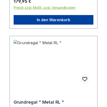
Regulärer Preis:
179,95 €
Konsolen für Fachböden 37 cm1 St.
Preise zzgl. MwSt. zzgl. Versandkosten
Gondelabdeckung ( oben ) die Farbe ist
weißaluminium
In den Warenkorb
Grundregal " Metal RL "