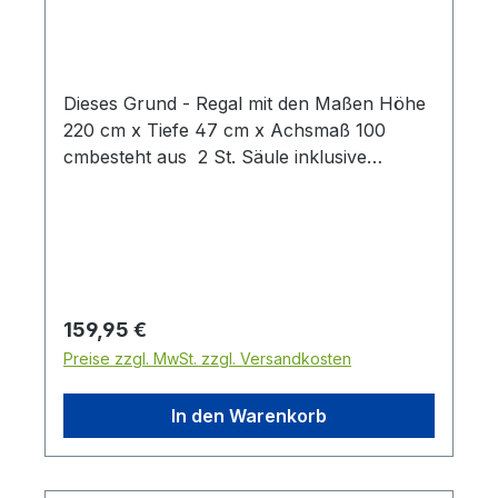
Dieses Grund - Regal mit den Maßen Höhe
220 cm x Tiefe 47 cm x Achsmaß 100
cmbesteht aus 2 St. Säule inklusive
Fußteile 1 St. Sockelblende ( nicht in
Abbildung ) 1 St. Stahlfachboden und den
Metallrückwänden gelocht ( Rundlochung )
die Farbe ist weißaluminium Dieses
Grundregal ist beliebig erweiterbar durch
das Anbauregale (Art.-Nr 9440-5-221-88-
Regulärer Preis:
159,95 €
s)
Preise zzgl. MwSt. zzgl. Versandkosten
In den Warenkorb