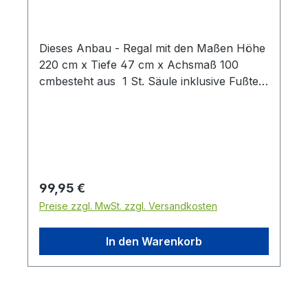
Dieses Anbau - Regal mit den Maßen Höhe
220 cm x Tiefe 47 cm x Achsmaß 100
cmbesteht aus 1 St. Säule inklusive Fußteil
1 St. Sockelblende ( nicht in Abbildung ) 1
St. Fachboden auf Fußteil1 St.
Stahlfachboden und den Metallrückwänden
glatt die Farbe ist weißaluminium (
Abbildung ähnlich - Anbaueinheit ohne
Endständer )
Regulärer Preis:
99,95 €
Preise zzgl. MwSt. zzgl. Versandkosten
In den Warenkorb