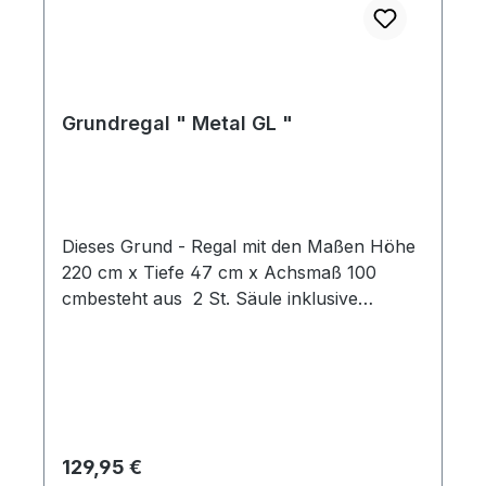
Grundregal " Metal GL "
Dieses Grund - Regal mit den Maßen Höhe
220 cm x Tiefe 47 cm x Achsmaß 100
cmbesteht aus 2 St. Säule inklusive
Fußteile 1 St. Sockelblende ( nicht in
Abbildung ) 1 St. Fachboden auf Fußteil1 St.
Stahlfachboden und den Metallrückwänden
glatt die Farbe ist weißaluminium Dieses
Grundregal ist beliebig erweiterbar durch
das Anbauregale (Art.-Nr. 9440-5-223-88-
Regulärer Preis:
129,95 €
s)