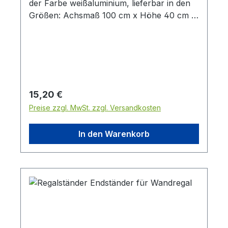
der Farbe weißaluminium, lieferbar in den
Größen: Achsmaß 100 cm x Höhe 40 cm
Achsmaß 125 cm x Höhe 40 cm
Regulärer Preis:
15,20 €
Preise zzgl. MwSt. zzgl. Versandkosten
In den Warenkorb