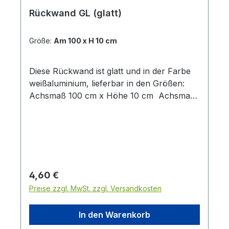
Rückwand GL (glatt)
Größe:
Am 100 x H 10 cm
Diese Rückwand ist glatt und in der Farbe
weißaluminium, lieferbar in den Größen:
Achsmaß 100 cm x Höhe 10 cm Achsmaß
100 cm x Höhe 40 cm Achsmaß 125 cm x
Höhe 10 cm Achsmaß 125 cm x Höhe 40
cm
Regulärer Preis:
4,60 €
Preise zzgl. MwSt. zzgl. Versandkosten
In den Warenkorb