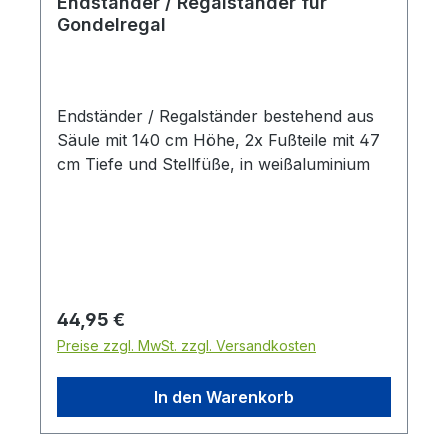
Endständer / Regalständer für
Gondelregal
Endständer / Regalständer bestehend aus
Säule mit 140 cm Höhe, 2x Fußteile mit 47
cm Tiefe und Stellfüße, in weißaluminium
Regulärer Preis:
44,95 €
Preise zzgl. MwSt. zzgl. Versandkosten
In den Warenkorb