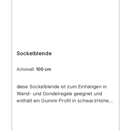
Sockelblende
Achsmaß:
100 cm
diese Sockelblende ist zum Einhängen in
Wand- und Gondelregale geeignet und
enthält ein Gummi-Profil in schwarzHöhe
16 cm, lieferbar für Achsmaß 100 cm und
125 cm Farbe: weißaluminium ( RAL 9006 )