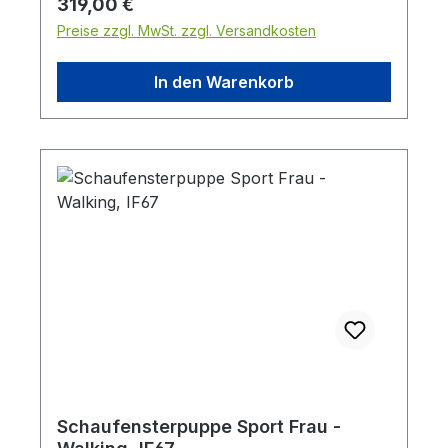
Regulärer Preis:
319,00 €
Taillenumfang: 68 cm Hüftumfang: 87 cm
Preise zzgl. MwSt. zzgl. Versandkosten
Schulterbreite: 39 cm Konfektionsgröße: 36
- 38 Schuhgröße: 39
In den Warenkorb
Schaufensterpuppe Sport Frau -