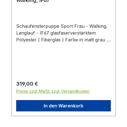
Walking, IF67
Schaufensterpuppe Sport Frau - Walking,
Langlauf - IF67 glasfaserverstärktem
Polyester ( Fiberglas ) Farbe in matt grau -
ähnlich RAL 704Einstellbare Key-Hole
Fittinge an den Armen Bein mit Federfitting
Metallstandplatte: 40x40 cm mit Fuß- und
Wadendorn Stellfläche: 176 x 65 x 75 cm
Höhe: 176 cm Brustumfang: 91 cm
Taillenumfang: 67 cm Hüftumfang: 87 cm
Regulärer Preis:
319,00 €
Schulterbreite: 37 cm Schuhgröße: 39ohne
Preise zzgl. MwSt. zzgl. Versandkosten
Zubehör ( Stöcke )
In den Warenkorb