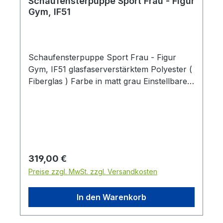
Schaufensterpuppe Sport Frau - Figur
Gym, IF51
Schaufensterpuppe Sport Frau - Figur
Gym, IF51 glasfaserverstärktem Polyester (
Fiberglas ) Farbe in matt grau Einstellbare
Key-Hole Fittinge an den Armen Bein mit
Federfitting Metallstandplatte: 40x40 cm mit
Fuß- und Wadendorn Stellfläche: 181 x 55
x 30 cm Höhe: 181 cm Brustumfang: 91 cm
Taillenumfang: 68 cm Hüftumfang: 87 cm
Schulterbreite: 39 cm Konfektionsgröße: 36
Regulärer Preis:
319,00 €
- 38 Schuhgröße: 39
Preise zzgl. MwSt. zzgl. Versandkosten
In den Warenkorb