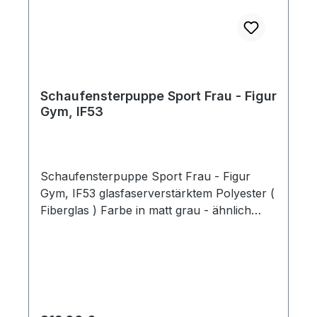
Schaufensterpuppe Sport Frau - Figur
Gym, IF53
Schaufensterpuppe Sport Frau - Figur
Gym, IF53 glasfaserverstärktem Polyester (
Fiberglas ) Farbe in matt grau - ähnlich
RAL 7042 kratzresistentere Lackierung
Abstrakter Kopf Einstellbare Key-Hole
Fittinge an den Armen Bein mit Federfitting
Metallstandplatte: 40x40 cm mit Fuß- und
Wadendorn Stellfläche: 181 x 80 x 30 cm
Höhe: 181 cm Brustumfang: 91 cm