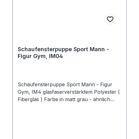
Schaufensterpuppe Sport Mann -
Figur Gym, IM04
Schaufensterpuppe Sport Mann - Figur
Gym, IM4 glasfaserverstärktem Polyester (
Fiberglas ) Farbe in matt grau - ähnlich
RAL 7042Einstellbare Key-Hole Fittinge an
den Armen Bein mit Federfitting
Metallstandplatte: 40x40 cm mit Fuß- und
Wadendorn Stellfläche: 192 x 55 x 28 cm
Höhe: 192 cm Brustumfang: 98 cm