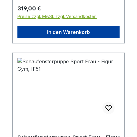
Taillenumfang: 77 cm Hüftumfang: 97 cm
Regulärer Preis:
319,00 €
Schulterbreite: 48 cm Schuhgröße: 44
Preise zzgl. MwSt. zzgl. Versandkosten
In den Warenkorb