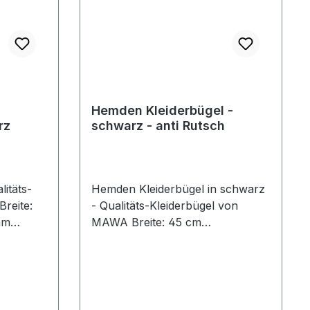
Hemden Kleiderbügel -
rz
schwarz - anti Rutsch
itäts-
Hemden Kleiderbügel in schwarz
reite:
- Qualitäts-Kleiderbügel von
MAWA Breite: 45 cm
ti-
Durchmesser: 10 mm schwarze
ADE IN
hochwertige Anti-Rutsch-
ck
Beschichtung MADE IN
GERMANY Preis pro Stück