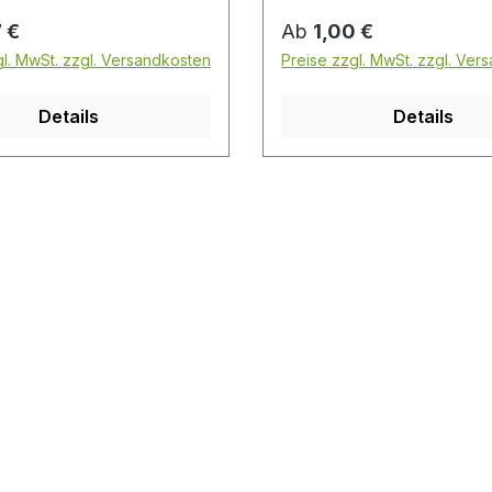
r Preis:
Regulärer Preis:
 €
Ab
1,00 €
gl. MwSt. zzgl. Versandkosten
Preise zzgl. MwSt. zzgl. Ver
Details
Details