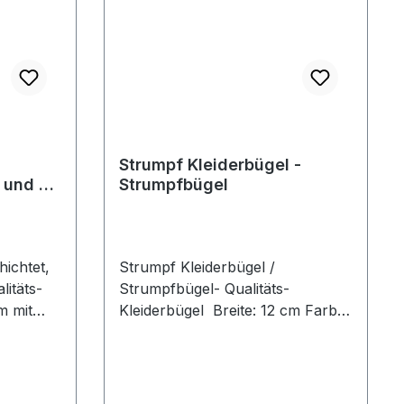
Strumpf Kleiderbügel -
 und 2
Strumpfbügel
hichtet,
Strumpf Kleiderbügel /
litäts-
Strumpfbügel- Qualitäts-
m mit
Kleiderbügel Breite: 12 cm Farbe:
silber hochwertige Anti-Rutsch-
ti-
Beschichtung Preis pro Stück
is pro