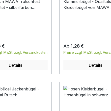
 von MAWA rutschfest
Klammerbügel - Qualitäts
tet - silberfarben
Kleiderbügel von MAWA
ser: 15 cm Material:
Breite: 30 cm mit 2
- verchromt MADE IN
verschiebbaren Clip
GERMANY Preis pro Stück
Durchmesser 7 mm weiß
hochwertige Anti-Rutsch
Beschichtung ( Clips ) 
GERMANY Preis pro Stü
r Preis:
Regulärer Preis:
 €
Ab
1,28 €
gl. MwSt. zzgl. Versandkosten
Preise zzgl. MwSt. zzgl. Ver
Details
Details