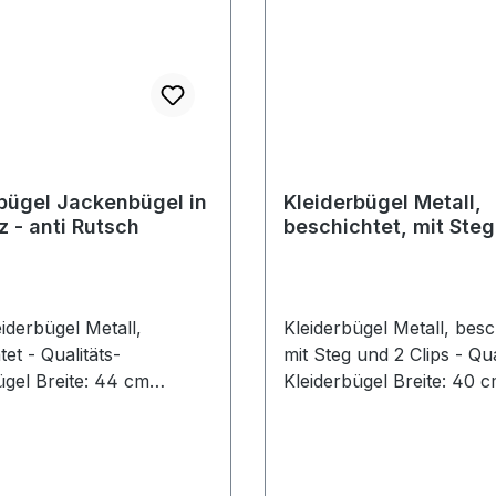
bügel Jackenbügel in
Kleiderbügel Metall,
 - anti Rutsch
beschichtet, mit Steg
Clips
iderbügel Metall,
Kleiderbügel Metall, besc
et - Qualitäts-
mit Steg und 2 Clips - Qua
ügel Breite: 44 cm
Kleiderbügel Breite: 40 c
mte Schulterauflage: 35
Klammersteg und 2 Clips
arze hochwertige Anti-
schwarze hochwertige An
eschichtung Preis pro
Rutsch-Beschichtung Pre
Stück