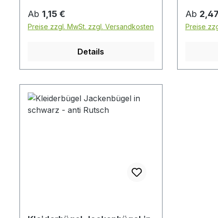
Regulärer Preis:
Reguläre
Ab
1,15 €
Ab
2,47
Preise zzgl. MwSt. zzgl. Versandkosten
Preise zz
Details