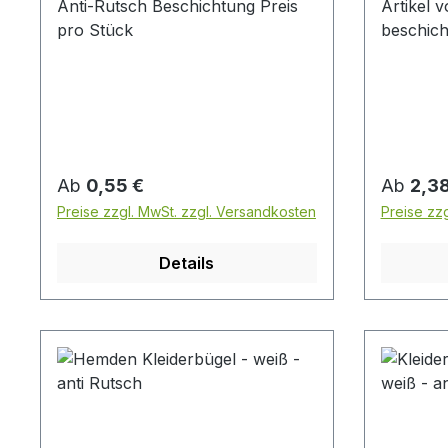
Anti-Rutsch Beschichtung Preis
Artikel
pro Stück
beschich
Durchmes
Metall 
Regulärer Preis:
Reguläre
Ab
0,55 €
Ab
2,38
Preise zzgl. MwSt. zzgl. Versandkosten
Preise zz
Details