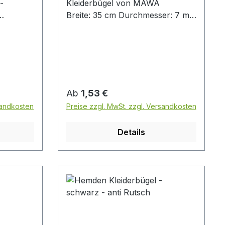
-
Kleiderbügel von MAWA
Breite: 35 cm Durchmesser: 7 mm
glänzend verchromt weiße
hochwertige Anti-Rutsch-
e
Beschichtung Preis pro Stück
-
MADE IN
ck
Regulärer Preis:
Ab
1,53 €
sandkosten
Preise zzgl. MwSt. zzgl. Versandkosten
Details