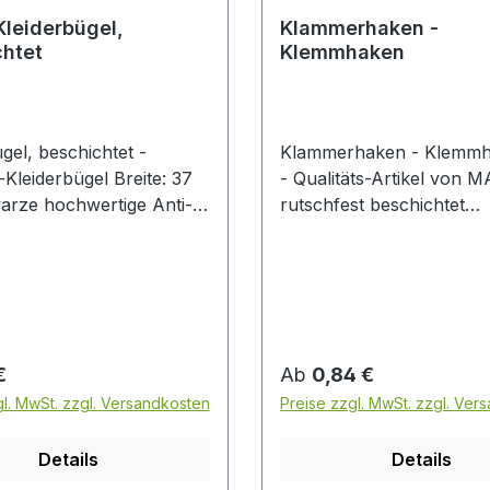
leiderbügel,
Klammerhaken -
htet
Klemmhaken
el, beschichtet -
Klammerhaken - Klemm
-Kleiderbügel Breite: 37
- Qualitäts-Artikel von
rze hochwertige Anti-
rutschfest beschichtet
eschichtung Preis pro
silberfarben geeignet für 
Handschuhe oder Mütz
IN GERMANY Preis pro 
r Preis:
Regulärer Preis:
€
Ab
0,84 €
gl. MwSt. zzgl. Versandkosten
Preise zzgl. MwSt. zzgl. Ver
Details
Details