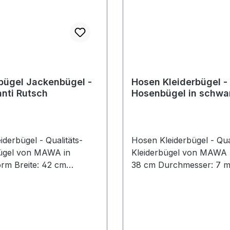
bügel Jackenbügel -
Hosen Kleiderbügel -
anti Rutsch
Hosenbügel in schwa
iderbügel - Qualitäts-
Hosen Kleiderbügel - Qual
bügel von MAWA in
Kleiderbügel von MAWA B
rm Breite: 42 cm
38 cm Durchmesser: 7 mm
sser: 10 mm
schwarze hochwertige An
auflage: 30 mm weiße
Rutsch-Beschichtung M
ige Anti-Rutsch-
GERMANY Preis pro Stü
htung MADE IN
 Preis pro Stück