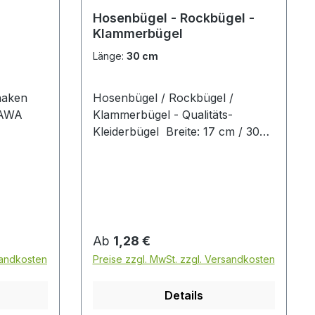
Hosenbügel - Rockbügel -
Klammerbügel
Länge:
30 cm
haken
Hosenbügel / Rockbügel /
 MAWA
Klammerbügel - Qualitäts-
Kleiderbügel Breite: 17 cm / 30
z.B.
cm / 40 cm mit 2 verschiebbaren
en MADE
Clip Farbe: silber silberne
Stück
hochwertige Anti-Rutsch-
Beschichtung ( Clips ) MADE IN
GERMANY Preis pro Stück
Regulärer Preis:
Ab
1,28 €
sandkosten
Preise zzgl. MwSt. zzgl. Versandkosten
Details