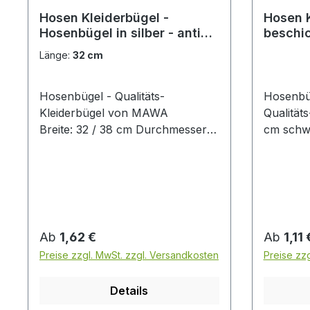
Hosen Kleiderbügel -
Hosen K
Hosenbügel in silber - anti
beschic
Rutsch
Länge:
32 cm
Hosenbügel - Qualitäts-
Hosenbüg
Kleiderbügel von MAWA
Qualitäts
Breite: 32 / 38 cm Durchmesser:
cm schwa
7 mm silberne hochwertige Anti-
Rutsch-B
Rutsch-Beschichtung MADE IN
Stück
GERMANY Preis pro Stück
Regulärer Preis:
Reguläre
Ab
1,62 €
Ab
1,11 
Preise zzgl. MwSt. zzgl. Versandkosten
Preise zz
Details