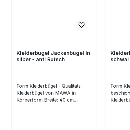
Kleiderbügel Jackenbügel in
Kleider
silber - anti Rutsch
schwarz
Form Kleiderbügel - Qualitäts-
Form Kle
Kleiderbügel von MAWA in
beschicht
Körperform Breite: 40 cm
Kleiderb
Durchmesser: 10 mm
ausgefor
Schulterauflage: 30 mm silberne
mm schw
hochwertige Anti-Rutsch-
Rutsch-B
Beschichtung MADE IN
Stück