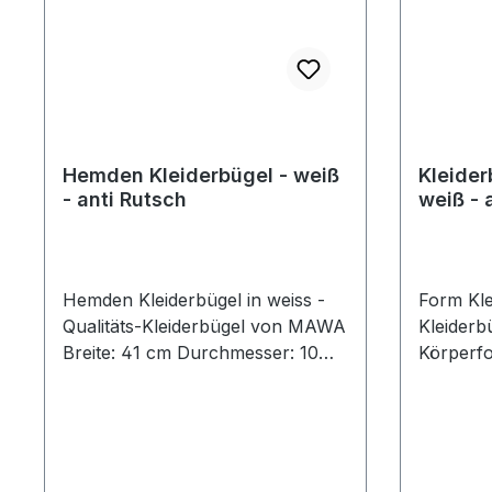
Hemden Kleiderbügel - weiß
Kleider
- anti Rutsch
weiß - 
Hemden Kleiderbügel in weiss -
Form Kle
Qualitäts-Kleiderbügel von MAWA
Kleider
Breite: 41 cm Durchmesser: 10
Körperfo
mm weiße hochwertige Anti-
Durchme
Rutsch-Beschichtung MADE IN
Schulter
GERMANY Preis pro Stück
hochwert
Beschic
GERMANY