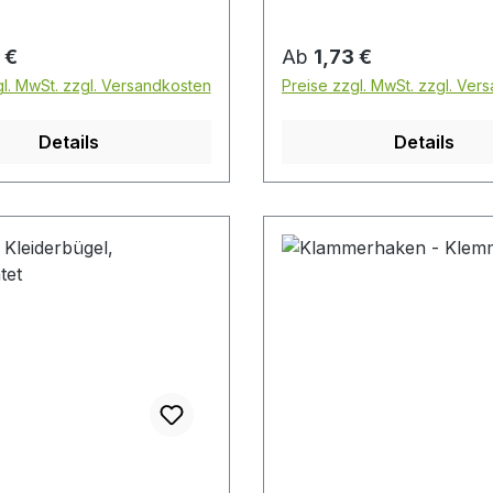
r Preis:
Regulärer Preis:
 €
Ab
1,73 €
gl. MwSt. zzgl. Versandkosten
Preise zzgl. MwSt. zzgl. Ver
Details
Details