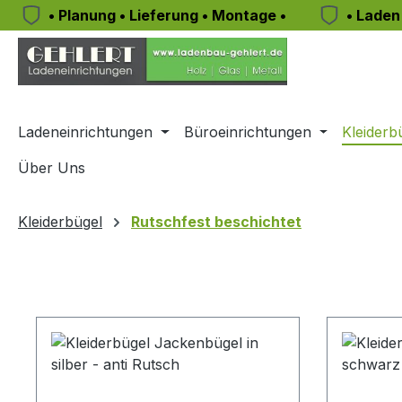
• Planung • Lieferung • Montage •
• Laden
m Hauptinhalt springen
Zur Suche springen
Zur Hauptnavigation springen
Ladeneinrichtungen
Büroeinrichtungen
Kleiderb
Über Uns
Kleiderbügel
Rutschfest beschichtet