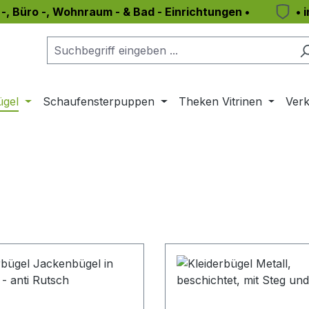
 -, Büro -, Wohnraum - & Bad - Einrichtungen •
• 
ügel
Schaufensterpuppen
Theken Vitrinen
Verk