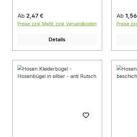
GERMANY Preis pro Stück
Regulärer Preis:
Reguläre
Ab
2,47 €
Ab
1,56
Preise zzgl. MwSt. zzgl. Versandkosten
Preise zz
Details