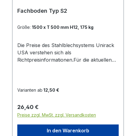
Fachboden Typ S2
Größe:
1500 x T 500 mm H12, 175 kg
Die Preise des Stahlblechsystems Unirack
USA verstehen sich als
Richtpreisinformationen.Für die aktuellen
Tagespreise senden Sie uns bitte eine
Anfrage mittels des Kontaktformulares
Fachbodenset komplett Typ S2 Das
Fachbodenset besteht aus je zwei
Varianten ab
12,50 €
Längsträgern, den entsprechenden
Panelen und Aushängesicherungen. Es ist
Regulärer Preis:
26,40 €
in folgenden Varianten lieferbar: Längen:
Preise zzgl. MwSt. zzgl. Versandkosten
900 / 1050 / 1200 / 1500 mm Tiefen: 320 /
400 / 500 / 600 / 800 mm Sondermaße
In den Warenkorb
bitte separat anfragen. Die Panele haben