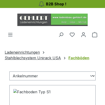
B2B Shop !
Zum Hauptinhalt springen
Du hast 0 Produ
Ware
Ladeneinrichtungen
Stahlblechsystem Unirack USA
Fachböden