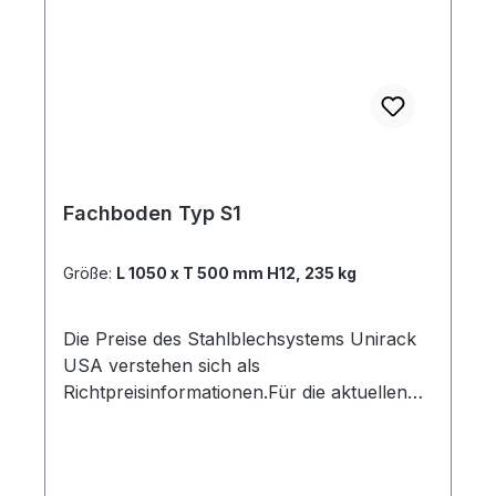
Fachboden Typ S1
Größe:
L 1050 x T 500 mm H12, 235 kg
Die Preise des Stahlblechsystems Unirack
USA verstehen sich als
Richtpreisinformationen.Für die aktuellen
Tagespreise senden Sie uns bitte eine
Anfrage mittels des Kontaktformulares
Fachbodenset komplett Typ S1 Das