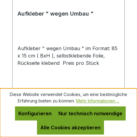
Aufkleber " wegen Umbau "
Aufkleber " wegen Umbau " im Format: 85
x 15 cm ( BxH ), selbstklebende Folie,
Rückseite klebend Preis pro Stück
Diese Website verwendet Cookies, um eine bestmögliche
Erfahrung bieten zu können.
Mehr Informationen ...
Regulärer Preis:
12,22 €
Konfigurieren
Nur technisch notwendige
Preise zzgl. MwSt. zzgl. Versandkosten
Alle Cookies akzeptieren
In den Warenkorb