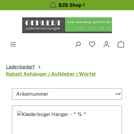
B2B Shop !
Zum Hauptinhalt springen
Du hast 0 Produ
Ware
Ladenbedarf
Rabatt Anhänger / Aufkleber / Würfel