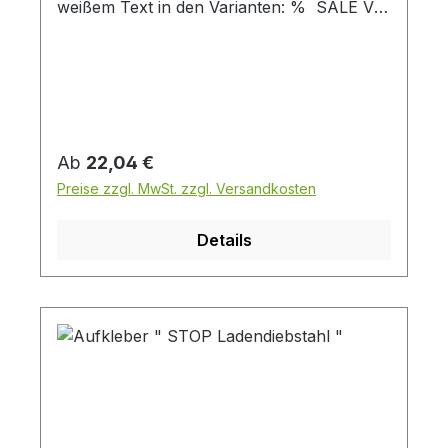
weißem Text in den Varianten: % SALE VE
= 50 St., Preis pro VE ( Abblidung ähnlich -
nur Schild )
Regulärer Preis:
Ab
22,04 €
Preise zzgl. MwSt. zzgl. Versandkosten
Details