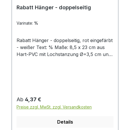
Rabatt Hänger - doppelseitig
Varinate:
%
Rabatt Hänger - doppelseitig, rot eingefärbt
- weißer Text: % Maße: 8,5 x 23 cm aus
Hart-PVC mit Lochstanzung Ø=3,5 cm und
Schlitz Preis pro Stück ( Abbildung ähnlich
- nur Abhänger )
Regulärer Preis:
Ab
4,37 €
Preise zzgl. MwSt. zzgl. Versandkosten
Details