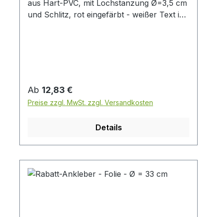
aus Hart-PVC, mit Lochstanzung Ø=3,5 cm
und Schlitz, rot eingefärbt - weißer Text in
den Varianten: % SALE Preis pro Stück (
Abbildung ähnlich - nur Abhänger )
Regulärer Preis:
Ab
12,83 €
Preise zzgl. MwSt. zzgl. Versandkosten
Details