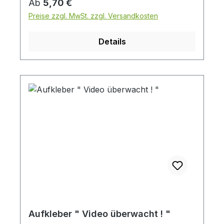
Regulärer Preis:
Ab
5,70 €
Preise zzgl. MwSt. zzgl. Versandkosten
Details
Aufkleber " Video überwacht ! "