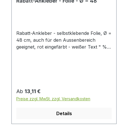
Rabatt-Ankleber - Folie - Ø = 48
Rabatt-Ankleber - selbstklebende Folie, Ø =
48 cm, auch für den Aussenbereich
geeignet, rot eingefärbt - weißer Text " % "
Preis pro Stück
Regulärer Preis:
Ab
13,11 €
Preise zzgl. MwSt. zzgl. Versandkosten
Details