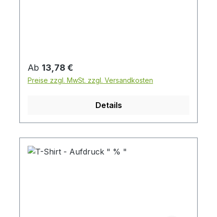
SALE Preis pro Stück
Regulärer Preis:
Ab
13,78 €
Preise zzgl. MwSt. zzgl. Versandkosten
Details