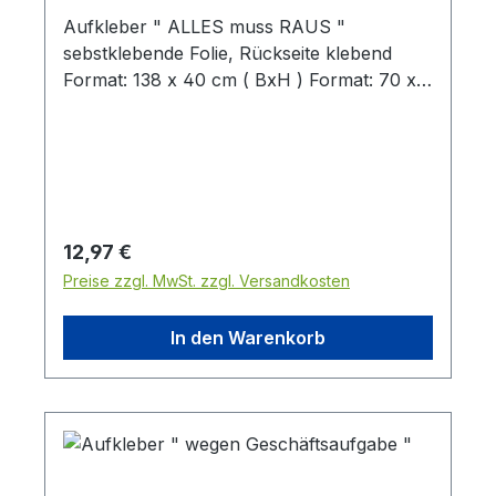
Aufkleber " ALLES muss RAUS "
sebstklebende Folie, Rückseite klebend
Format: 138 x 40 cm ( BxH ) Format: 70 x
20 cm ( BxH ) Format 50 x 14 cm ( BxH )
Preis pro Stück
Regulärer Preis:
12,97 €
Preise zzgl. MwSt. zzgl. Versandkosten
In den Warenkorb