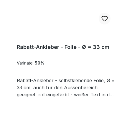
Rabatt-Ankleber - Folie - Ø = 33 cm
Varinate:
50%
Rabatt-Ankleber - selbstklebende Folie, Ø =
33 cm, auch für den Aussenbereich
geeignet, rot eingefärbt - weißer Text in den
Varianten: % 10% 20% 30% 40% 50%
70% Preis pro Stück ( Abbildung ähnlich -
Textinhalt )