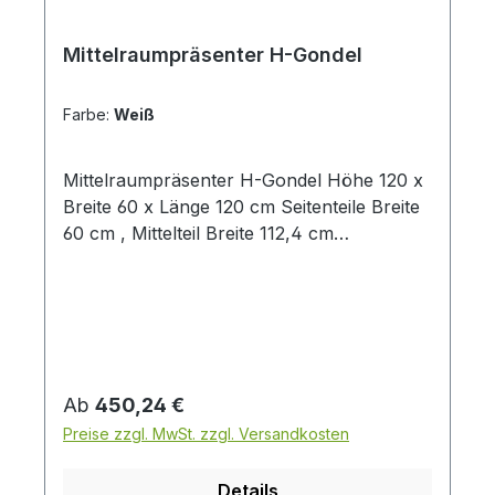
Mittelraumpräsenter H-Gondel
Farbe:
Weiß
Mittelraumpräsenter H-Gondel Höhe 120 x
Breite 60 x Länge 120 cm Seitenteile Breite
60 cm , Mittelteil Breite 112,4 cm
Lamellenwand Stärke = 38 mm mit Alu-
Einschubprofilen, beidseitig bestückbar
Dekore: weiß, schwarz, anthrazit, Industie,
Eiche haptik, Lemon Tree ( Lieferung
erfolgt zerlegt ) ( Abbildung ähnlich -
Farbe, ohne Zubehör )
Regulärer Preis:
Ab
450,24 €
Preise zzgl. MwSt. zzgl. Versandkosten
Details