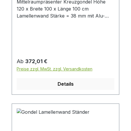
Mittelraumpräsenter Kreuzgondel Höhe
120 x Breite 100 x Länge 100 cm
Lamellenwand Stärke = 38 mm mit Alu-
Einschubprofilen Dekore: weiß, schwarz,
anthrazit, Industie, Eiche haptik, Lemon
Tree ( Lieferung erfolgt zerlegt ) (
Abbildung ähnlich - Farbe )
Regulärer Preis:
Ab
372,01 €
Preise zzgl. MwSt. zzgl. Versandkosten
Details