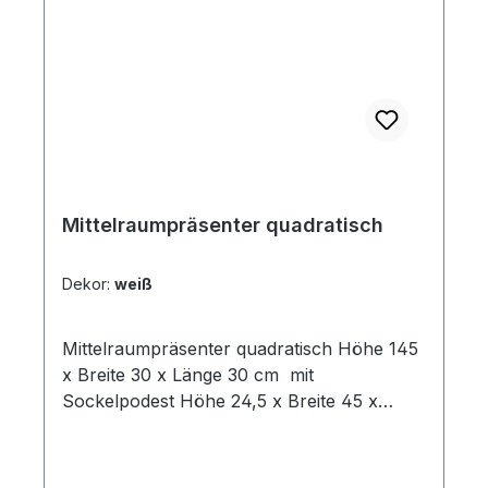
Mittelraumpräsenter quadratisch
Dekor:
weiß
Mittelraumpräsenter quadratisch Höhe 145
x Breite 30 x Länge 30 cm mit
Sockelpodest Höhe 24,5 x Breite 45 x
Länge 45 cm, Lamellenwand Stärke = 19
mm, mit Alu-Einschubprofilen Dekore:
weiß, schwarz, anthrazit, Industie, Eiche