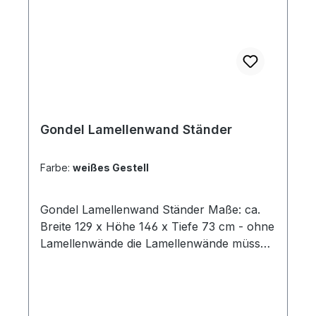
Gondel Lamellenwand Ständer
Farbe:
weißes Gestell
Gondel Lamellenwand Ständer Maße: ca.
Breite 129 x Höhe 146 x Tiefe 73 cm - ohne
Lamellenwände die Lamellenwände müssen
separat bestellt werden: 2 Stück
Lamellwand ( 120 x 122 cm, siehe unter
Lamellenwände Artikel: 3505-0-120-
xxx oder 3505-1-120-xxx )Abbildung