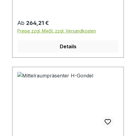
haptik, Lemon Tree ( Lieferung erfolgt
zerlegt ) ( Abbildung ähnlich - Farbe )
Regulärer Preis:
Ab
264,21 €
Preise zzgl. MwSt. zzgl. Versandkosten
Details