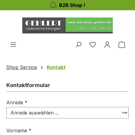
B2B Shop !
Zum Hauptinhalt springen
Du hast 0 Produ
Ware
Shop Service
Kontakt
Kontaktformular
Anrede
*
Vorname
*