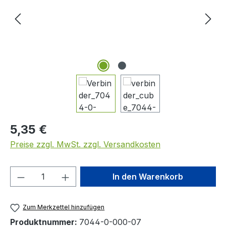
Regulärer Preis:
5,35 €
Preise zzgl. MwSt. zzgl. Versandkosten
Produkt Anzahl: Gib den gewünschten We
In den Warenkorb
Zum Merkzettel hinzufügen
Produktnummer:
7044-0-000-07