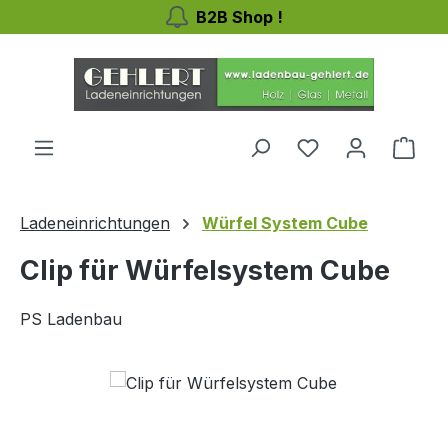
B2B Shop !
Zum Hauptinhalt springen
Ware
Ladeneinrichtungen
Würfel System Cube
Clip für Würfelsystem Cube
PS Ladenbau
Bildergalerie überspringen