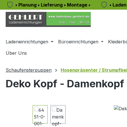
• Planung • Lieferung • Montage •
• Laden
m Hauptinhalt springen
Zur Suche springen
Zur Hauptnavigation springen
Ladeneinrichtungen
Büroeinrichtungen
Kleiderb
Über Uns
Schaufensterpuppen
Hosenpräsenter / Strumpfbei
Deko Kopf - Damenkopf 
Bildergalerie überspringen