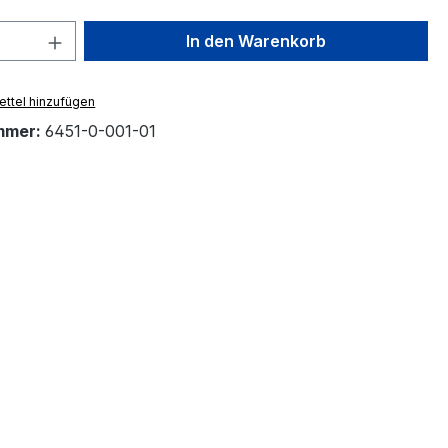
 Anzahl: Gib den gewünschten Wert ein 
In den Warenkorb
ttel hinzufügen
mmer:
6451-0-001-01