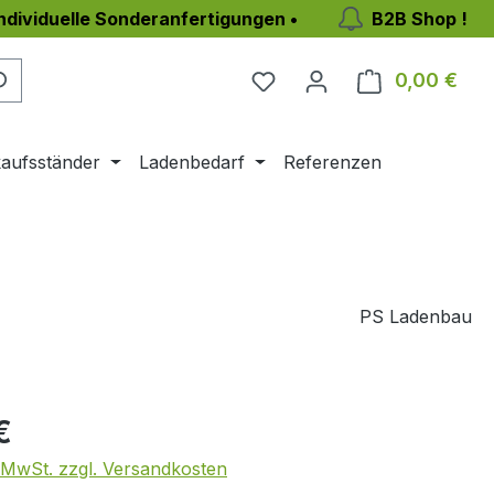
individuelle Sonderanfertigungen •
B2B Shop !
0,00 €
Ware
aufsständer
Ladenbedarf
Referenzen
PS Ladenbau
eis:
€
. MwSt. zzgl. Versandkosten