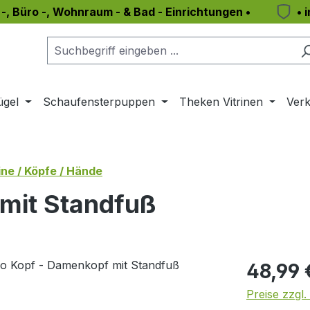
 -, Büro -, Wohnraum - & Bad - Einrichtungen •
• 
ügel
Schaufensterpuppen
Theken Vitrinen
Verk
ne / Köpfe / Hände
mit Standfuß
Regulärer Pr
48,99 
Preise zzgl