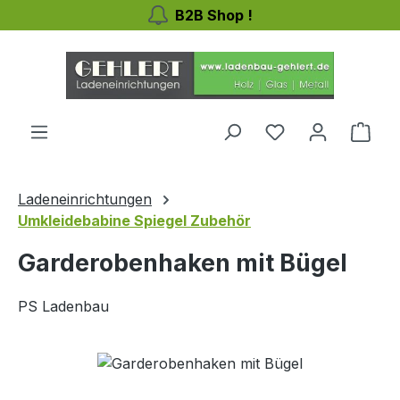
B2B Shop !
Zum Hauptinhalt springen
Du hast 0 Produ
Ware
Ladeneinrichtungen
Umkleidebabine Spiegel Zubehör
Garderobenhaken mit Bügel
PS Ladenbau
Bildergalerie überspringen