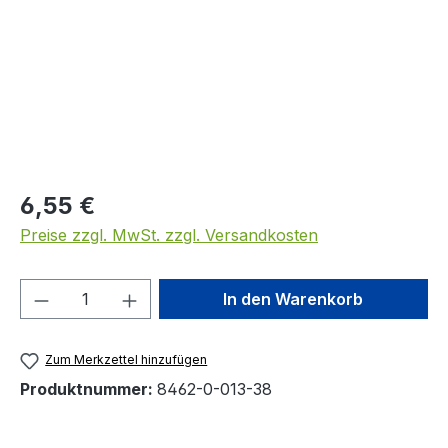
Regulärer Preis:
6,55 €
Preise zzgl. MwSt. zzgl. Versandkosten
Produkt Anzahl: Gib den gewünschten We
In den Warenkorb
Zum Merkzettel hinzufügen
Produktnummer:
8462-0-013-38