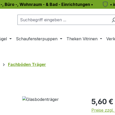
 -, Büro -, Wohnraum - & Bad - Einrichtungen •
• 
ügel
Schaufensterpuppen
Theken Vitrinen
Verk
Fachböden Träger
Regulärer Pr
5,60 €
Preise zzgl