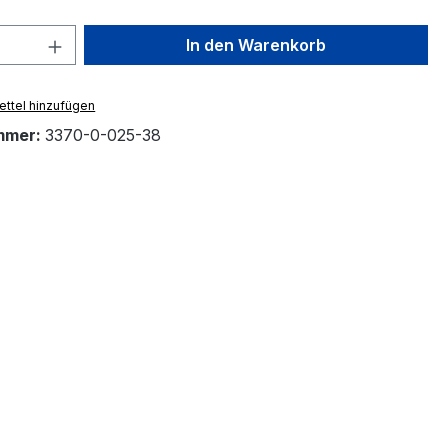
 Anzahl: Gib den gewünschten Wert ein 
In den Warenkorb
ttel hinzufügen
mmer:
3370-0-025-38