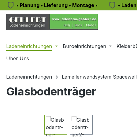
• Planung • Lieferung • Montage •
• Laden
m Hauptinhalt springen
Zur Suche springen
Zur Hauptnavigation springen
Ladeneinrichtungen
Büroeinrichtungen
Kleiderb
Über Uns
Ladeneinrichtungen
Lamellenwandsystem Spacewall
Glasbodenträger
Bildergalerie überspringen