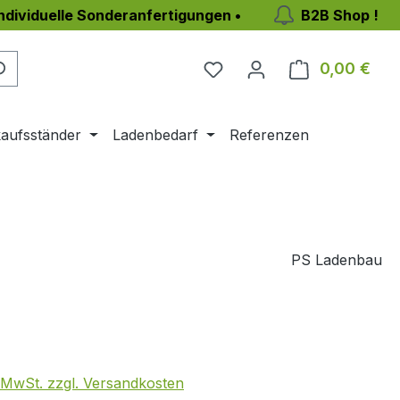
individuelle Sonderanfertigungen •
B2B Shop !
0,00 €
Ware
aufsständer
Ladenbedarf
Referenzen
PS Ladenbau
eis:
. MwSt. zzgl. Versandkosten