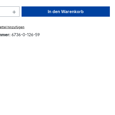
 Anzahl: Gib den gewünschten Wert ein 
In den Warenkorb
ttel hinzufügen
mmer:
6736-0-126-59