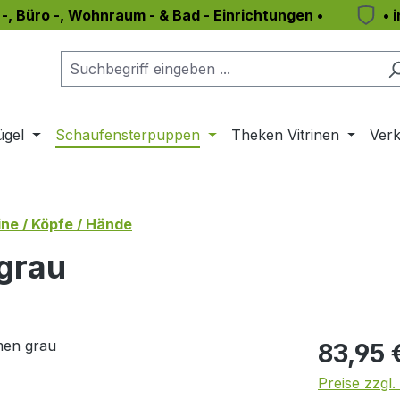
 -, Büro -, Wohnraum - & Bad - Einrichtungen •
• 
ügel
Schaufensterpuppen
Theken Vitrinen
Verk
ne / Köpfe / Hände
grau
Regulärer Pr
83,95 
Preise zzgl