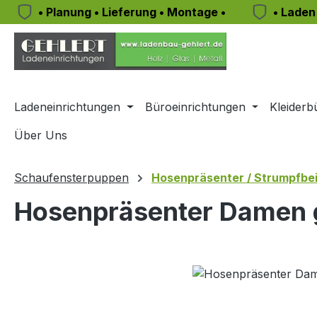
• Planung • Lieferung • Montage •
• Laden
m Hauptinhalt springen
Zur Suche springen
Zur Hauptnavigation springen
Ladeneinrichtungen
Büroeinrichtungen
Kleiderb
Über Uns
Schaufensterpuppen
Hosenpräsenter / Strumpfbei
Hosenpräsenter Damen 
Bildergalerie überspringen