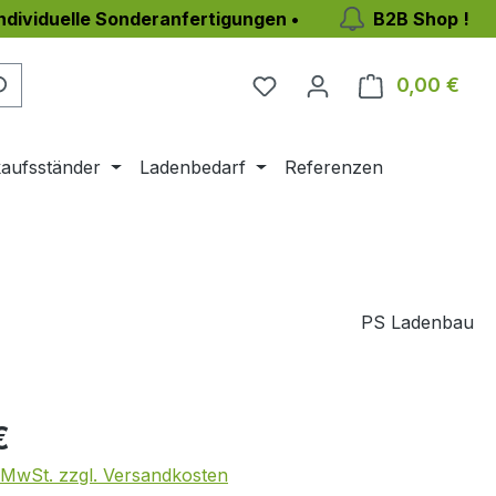
individuelle Sonderanfertigungen •
B2B Shop !
Du hast 0 Produkte auf 
0,00 €
Ware
aufsständer
Ladenbedarf
Referenzen
PS Ladenbau
eis:
€
. MwSt. zzgl. Versandkosten