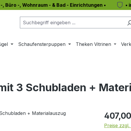
 -, Büro -, Wohnraum - & Bad - Einrichtungen •
• 
ügel
Schaufensterpuppen
Theken Vitrinen
Verk
 mit 3 Schubladen + Mater
Regulärer Pr
407,00
Preise zzgl