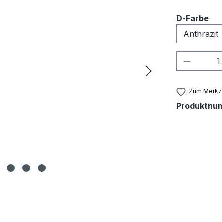
au
D-Farbe
Produkt
Zum Merkze
Produktnu