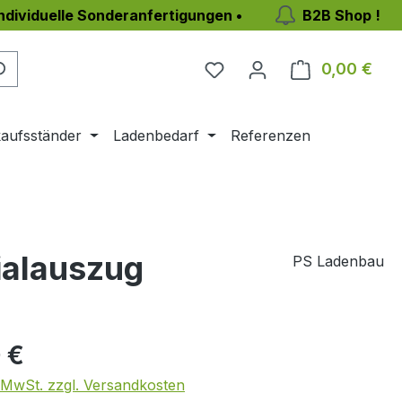
individuelle Sonderanfertigungen •
B2B Shop !
0,00 €
Ware
aufsständer
Ladenbedarf
Referenzen
ialauszug
PS Ladenbau
eis:
 €
. MwSt. zzgl. Versandkosten