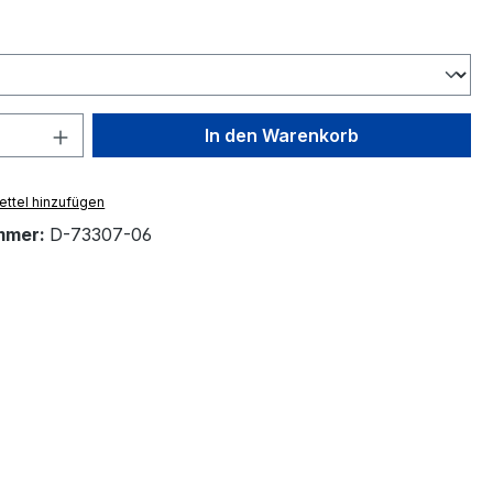
swählen
 Anzahl: Gib den gewünschten Wert ein 
In den Warenkorb
ttel hinzufügen
mmer:
D-73307-06