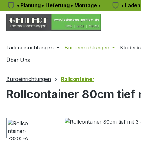
• Planung • Lieferung • Montage •
• Laden
m Hauptinhalt springen
Zur Suche springen
Zur Hauptnavigation springen
Ladeneinrichtungen
Büroeinrichtungen
Kleiderb
Über Uns
Büroeinrichtungen
Rollcontainer
Rollcontainer 80cm tief
Bildergalerie überspringen