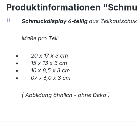
Produktinformationen "Schmuc
Schmuckdisplay 4-teilig
aus Zellkautschuk 
Maße pro Teil:
20 x 17 x 3 cm
15 x 13 x 3 cm
10 x 8,5 x 3 cm
07 x 6,0 x 3 cm
( Abbildung ähnlich - ohne Deko )