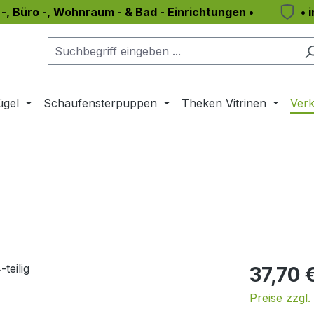
 -, Büro -, Wohnraum - & Bad - Einrichtungen •
• 
ügel
Schaufensterpuppen
Theken Vitrinen
Verk
Regulärer Pr
37,70 
Preise zzgl