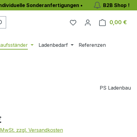
individuelle Sonderanfertigungen •
B2B Shop !
0,00 €
Ware
aufsständer
Ladenbedarf
Referenzen
PS Ladenbau
eis:
€
. MwSt. zzgl. Versandkosten