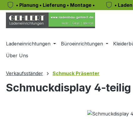
• Planung • Lieferung • Montage •
• Laden
m Hauptinhalt springen
Zur Suche springen
Zur Hauptnavigation springen
Ladeneinrichtungen
Büroeinrichtungen
Kleiderb
Über Uns
Verkaufsständer
Schmuck Präsenter
Schmuckdisplay 4-teilig
Bildergalerie überspringen