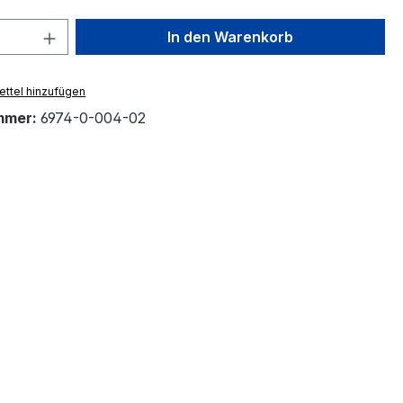
 Anzahl: Gib den gewünschten Wert ein 
In den Warenkorb
ttel hinzufügen
mmer:
6974-0-004-02